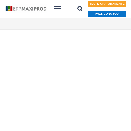
TESTE GRATUITAMENTE
FALE CONOSCO
Indústria química
Garantimos a qualidade e a
confiabilidade
dos seus processos industriais
TESTE GRATUITAMENTE
FALE COM UM ESPECIALISTA