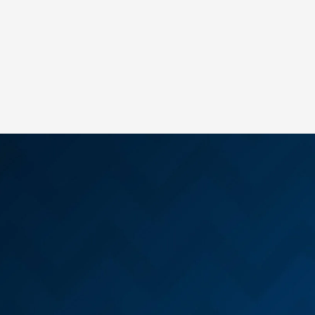
“O ERP MAXIPROD tem-nos atendido com
satisfação plena. É um programa de fácil acesso
e utilização, com custo interessante e
atendimento rápido. Tem boa qualidade e,
sempre que solicitado, procura…