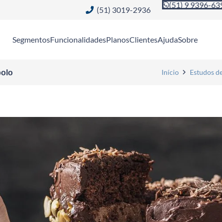
(51) 9 9396-63
(51) 3019-2936
Segmentos
Funcionalidades
Planos
Clientes
Ajuda
Sobre
Início
Estudos d
bolo