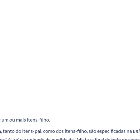
 um ou mais itens-filho.
 tanto do itens-pai, como dos itens-filho, são especificadas na
uni
 é ‘un’, e a unidade de medida da “Mistura final de bolo de chocola