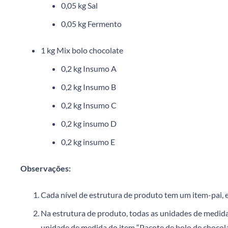
0,05 kg Sal
0,05 kg Fermento
1 kg Mix bolo chocolate
0,2 kg Insumo A
0,2 kg Insumo B
0,2 kg Insumo C
0,2 kg insumo D
0,2 kg insumo E
Observações:
Cada nível de estrutura de produto tem um item-pai, e
Na estrutura de produto, todas as unidades de medida,
unidade de medida do item “Pacote de bolo de chocolate”