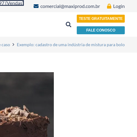
97 (Vendas)
comercial@maxiprod.com.br
Login
TESTE GRATUITAMENTE
FALE CONOSCO
Indústria de Plásticos, Papéis e Embalagens
e caso
Exemplo: cadastro de uma indústria de mistura para bolo