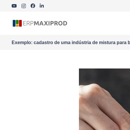
Indústria Cosmética, Química e Farmacêutica
Exemplo: cadastro de uma indústria de mistura para 