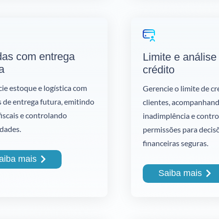
as com entrega
Limite e análise
a
crédito
ie estoque e logística com
Gerencie o limite de cr
 de entrega futura, emitindo
clientes, acompanhan
fiscais e controlando
inadimplência e contr
dades.
permissões para decis
financeiras seguras.
aiba mais
Saiba mais