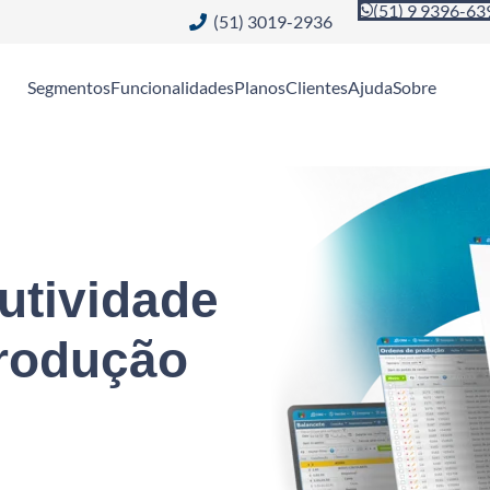
(51) 9 9396-63
(51) 3019-2936
Segmentos
Funcionalidades
Planos
Clientes
Ajuda
Sobre
utividade
rodução