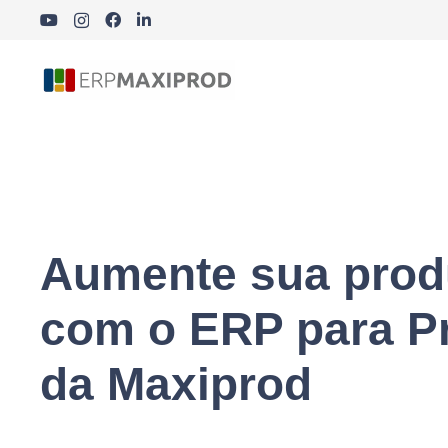
Indústria Cosmética, Química e Farmacêutica
Aumente sua prod
com o ERP para P
da Maxiprod