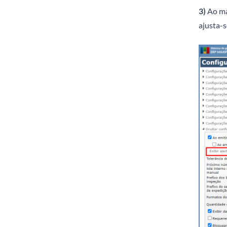
3)
Ao ma
ajusta-s