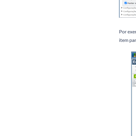
Por exem
item par