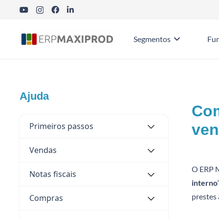
Segmentos
Fun
Ajuda
Com
Primeiros passos
ven
Vendas
O ERP M
Notas fiscais
interno
prestes 
Compras