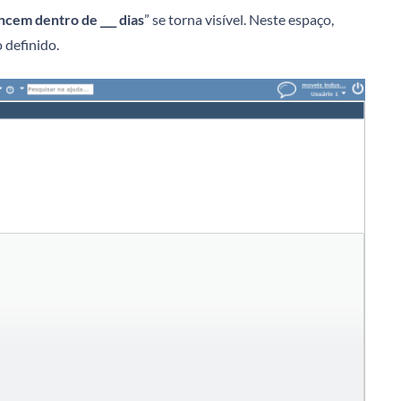
ncem dentro de ___ dias
” se torna visível. Neste espaço,
 definido.