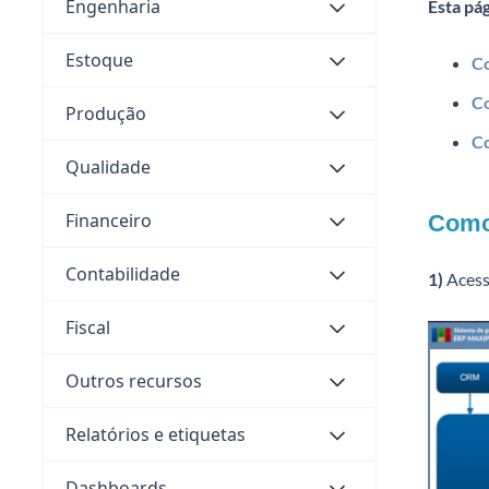
Engenharia
Esta pá
Estoque
Co
Co
Produção
Co
Qualidade
Financeiro
Como 
Contabilidade
1)
Acess
Fiscal
Outros recursos
Relatórios e etiquetas
Dashboards