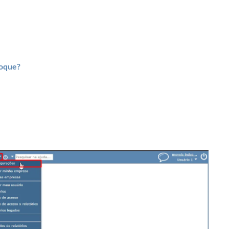
toque?