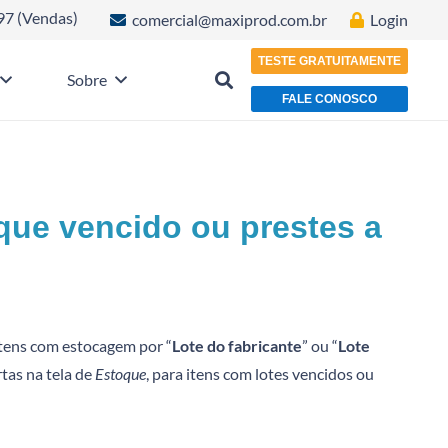
97 (Vendas)
comercial@maxiprod.com.br
Login
TESTE GRATUITAMENTE
Sobre
FALE CONOSCO
que vencido ou prestes a
tens com estocagem por “
Lote do fabricante
” ou “
Lote
rtas na tela de
Estoque
, para itens com lotes vencidos ou