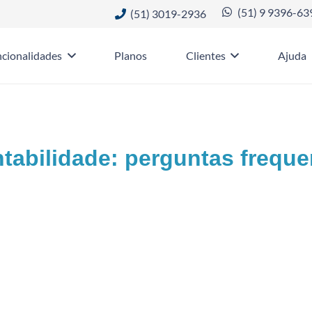
(51) 9 9396-63
(51) 3019-2936
cionalidades
Planos
Clientes
Ajuda
tabilidade: perguntas freque
 soma do valor retido em impostos é difere
enções. Verifique as duplicatas e retenções
do se emitem ou recebem notas fiscais que tem impostos retidos e
nsagem: “A soma do valor retido em impostos…