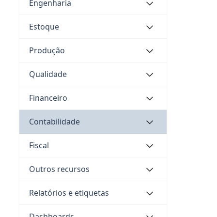
Engenharia
Estoque
“N
Produção
Esta
emis
Qualidade
Financeiro
Contabilidade
Co
O ca
Fiscal
para
Outros recursos
Relatórios e etiquetas
Co
Dashboards