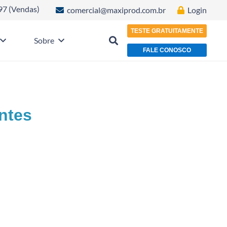
97 (Vendas)
comercial@maxiprod.com.br
Login
TESTE GRATUITAMENTE
Sobre
FALE CONOSCO
ntes
nte da soma do valor gerado em
 geradas para a nota.”. O que fazer?
 as retenções não estão sendo geradas, o sistema exibe