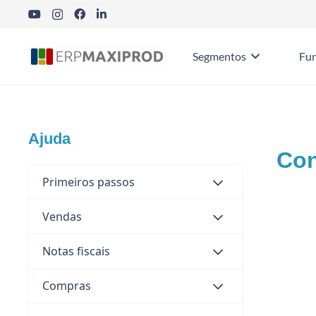
Segmentos
Fun
Ajuda
Con
Primeiros passos
Vendas
“A
ret
Notas fiscais
Quan
Compras
a me