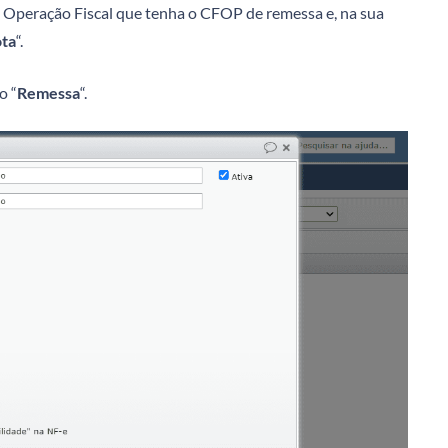
a Operação Fiscal que tenha o CFOP de remessa e, na sua
ota
“.
o “
Remessa
“.