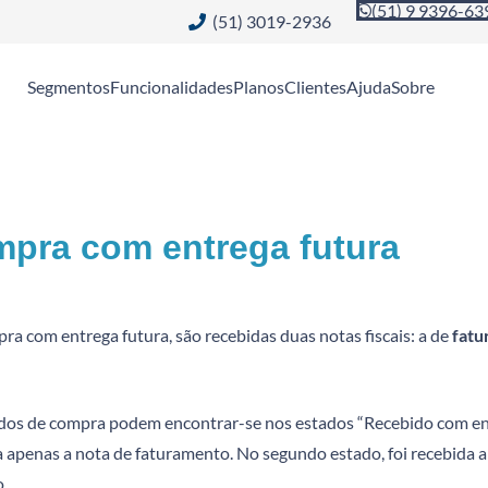
(51) 9 9396-63
(51) 3019-2936
Segmentos
Funcionalidades
Planos
Clientes
Ajuda
Sobre
pra com entrega futura
a com entrega futura, são recebidas duas notas fiscais: a de
fatu
dos de compra podem encontrar-se nos estados “Recebido com entr
a apenas a nota de faturamento. No segundo estado, foi recebida 
.