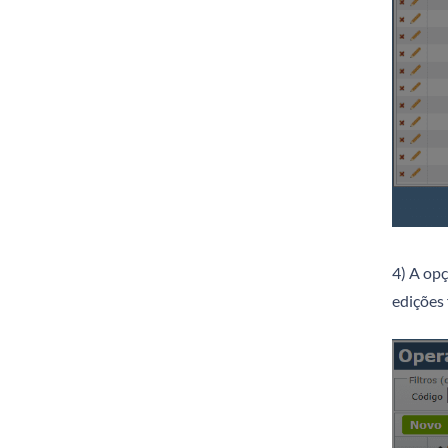
4) A op
edições 