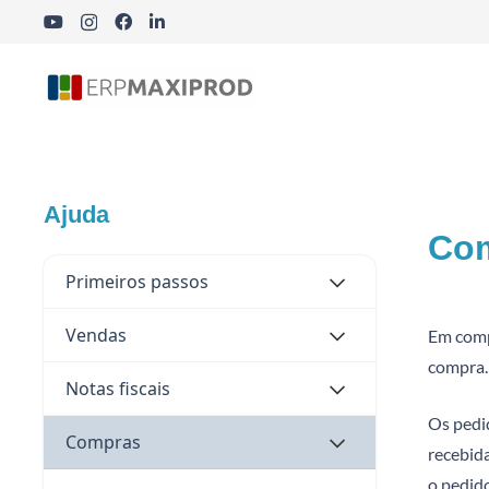
Indústria Cosmética, Química e Farmacêutica
Ajuda
Com
Primeiros passos
Vendas
Em compr
compra.
Notas fiscais
Os pedi
Compras
recebid
o pedido