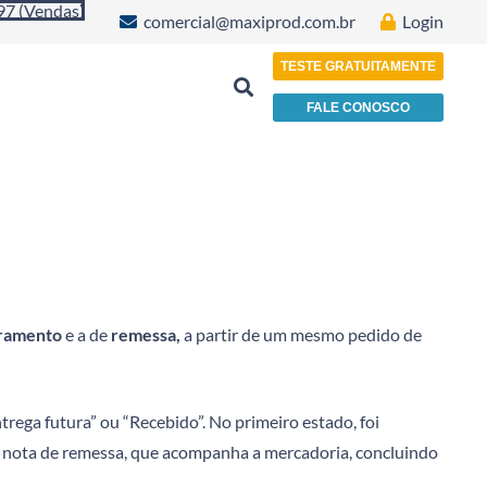
97 (Vendas)
comercial@maxiprod.com.br
Login
TESTE GRATUITAMENTE
FALE CONOSCO
Indústria de Plásticos, Papéis e Embalagens
ramento
e a de
remessa,
a partir de um mesmo pedido de
ega futura” ou “Recebido”. No primeiro estado, foi
a nota de remessa, que acompanha a mercadoria, concluindo