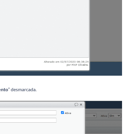
ento
” desmarcada.