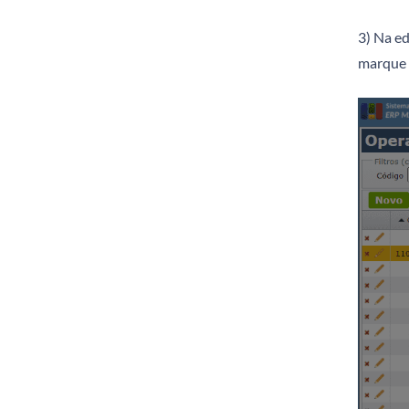
3)
Na ed
marque o