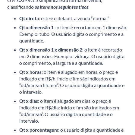
O MAXIPROD simplifica esta forma de venda,
classificando
os itens nos seguintes tipos
:
Qt direta
: este é o default, a venda “normal”
Qt x dimensão 1
: o item é recortado em 1 dimensão.
Exemplo: tubo. O usuário digita o comprimento e a
quantidade.
Qt x dimensão 1 x dimensão 2
: o item é recortado
em 2 dimensões. Exemplo: vidraça. O usuário digita
o comprimento, a largura e a quantidade.
Qt x horas
: o item é alugado em horas, o preço é
indicado em R$/h, início e fim são indicados em
“dd/mm/aa hh:mm”. O usuário digita a quantidade e
o intervalo.
Qt x dias
: o item é alugado em dias, o preço é
indicado em R$/dia: início e fim são indicados em
“dd/mm/aa”. O usuário digita a quantidade e o
intervalo.
Qt x porcentagem
: o usuário digita a quantidade e