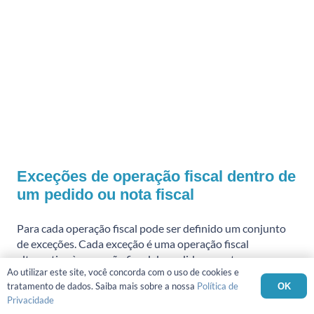
Exceções de operação fiscal dentro de
um pedido ou nota fiscal
Para cada operação fiscal pode ser definido um conjunto
de exceções. Cada exceção é uma operação fiscal
alternativa à operação fiscal do pedido ou nota,
Ao utilizar este site, você concorda com o uso de cookies e
selecionada, automaticamente, nos itens que atendem a
tratamento de dados. Saiba mais sobre a nossa
Política de
OK
determinadas condições pré-definidas. As condições
Privacidade
poderão ser: