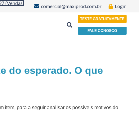
97 (Vendas)
comercial@maxiprod.com.br
Login
TESTE GRATUITAMENTE
FALE CONOSCO
Indústria de Plásticos, Papéis e Embalagens
te do esperado. O que
 item, para a seguir analisar os possíveis motivos do