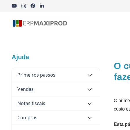
Indústria Cosmética, Química e Farmacêutica
Ajuda
O c
Primeiros passos
faz
Vendas
O prime
Notas fiscais
custo e
Compras
Esta pá