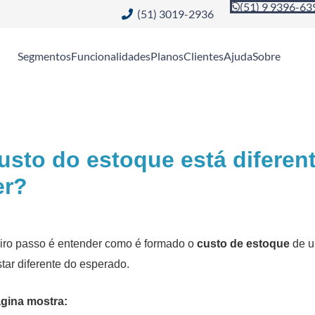
(51) 9 9396-63
(51) 3019-2936
Segmentos
Funcionalidades
Planos
Clientes
Ajuda
Sobre
usto do estoque está diferen
er?
iro passo é entender como é formado o
custo de estoque
de um
star diferente do esperado.
gina mostra: