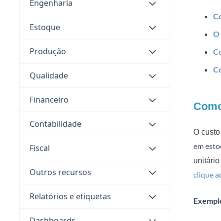
Engenharia
Co
Estoque
O 
Produção
Co
Co
Qualidade
Financeiro
Como
Contabilidade
O custo
em esto
Fiscal
unitári
Outros recursos
clique a
Relatórios e etiquetas
Exempl
Dashboards