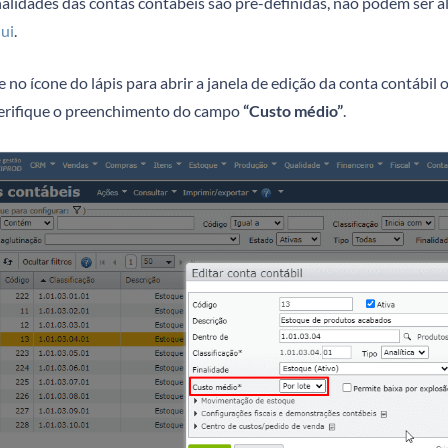
nalidades das contas contábeis são pré-definidas, não podem ser a
ui
.
 no ícone do lápis para abrir a janela de edição da conta contábil 
verifique o preenchimento do campo
“Custo médio”
.