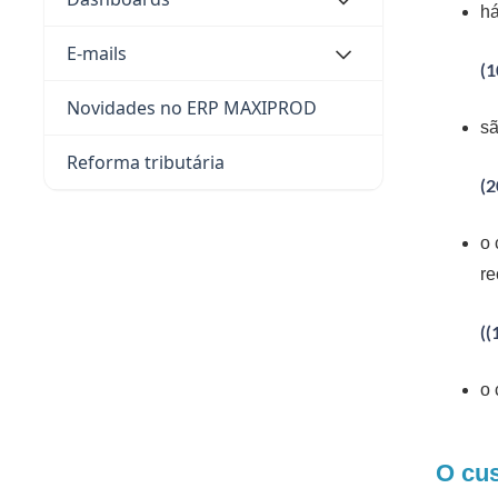
há
E-mails
(1
Novidades no ERP MAXIPROD
sã
Reforma tributária
(2
o 
re
((
o 
O cus