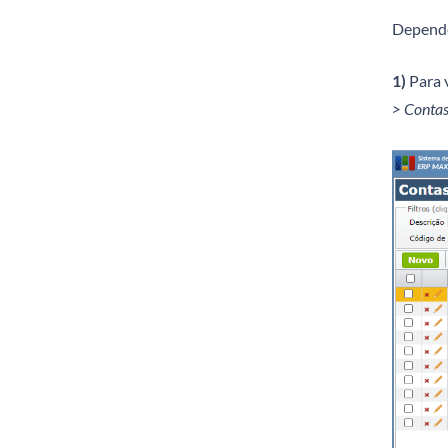
Depende
1)
Para v
> Contas