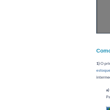
Como 
1)
O pri
estoqu
interme
a)
Pa