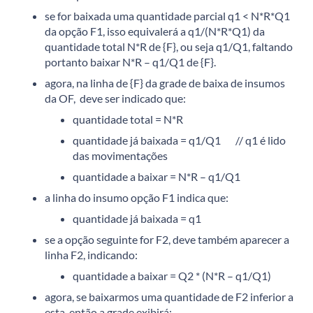
se for baixada uma quantidade parcial q1 < N*R*Q1
da opção F1, isso equivalerá a q1/(N*R*Q1) da
quantidade total N*R de {F}, ou seja q1/Q1, faltando
portanto baixar N*R – q1/Q1 de {F}.
agora, na linha de {F} da grade de baixa de insumos
da OF, deve ser indicado que:
quantidade total = N*R
quantidade já baixada = q1/Q1 // q1 é lido
das movimentações
quantidade a baixar = N*R – q1/Q1
a linha do insumo opção F1 indica que:
quantidade já baixada = q1
se a opção seguinte for F2, deve também aparecer a
linha F2, indicando:
quantidade a baixar = Q2 * (N*R – q1/Q1)
agora, se baixarmos uma quantidade de F2 inferior a
esta, então a grade exibirá: