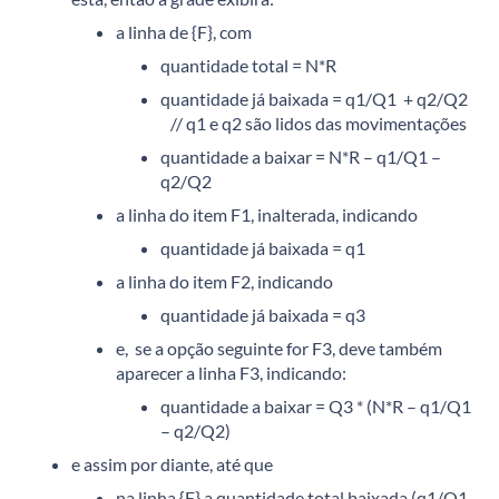
a linha de {F}, com
quantidade total = N*R
quantidade já baixada = q1/Q1 + q2/Q2
// q1 e q2 são lidos das movimentações
quantidade a baixar = N*R – q1/Q1 –
q2/Q2
a linha do item F1, inalterada, indicando
quantidade já baixada = q1
a linha do item F2, indicando
quantidade já baixada = q3
e, se a opção seguinte for F3, deve também
aparecer a linha F3, indicando:
quantidade a baixar = Q3 * (N*R – q1/Q1
– q2/Q2)
e assim por diante, até que
na linha {F} a quantidade total baixada (q1/Q1