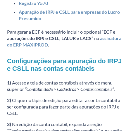
Registro Y570
Apuração de IRPJ e CSLL para empresas do Lucro
Presumido
Para gerar a ECF é necessário incluir o opcional
“ECF e
apurações do IRPJ e CSLL, LALUR e LACS”
na
assinatura
do ERP MAXIPROD
.
Configurações para apuração do IRPJ
e CSLL nas contas contábeis
1)
Acesse a tela de contas contábeis através do menu
superior
“Contabilidade > Cadastros > Contas contábeis”
.
2)
Clique no lápis de edição para editar a conta contábil a
ser configurada para fazer parte das apurações do IRPJ e
CSLL.
3)
Na edição da conta contábil, expanda a seção
“Configurações fiscais e demonstrações contábeis”
e, na seção