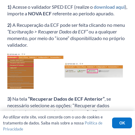
1)
Acesse o validador SPED ECF (realize o
download aqui
),
importe a
NOVA ECF
referente ao período apurado.
2)
A Recuperação da ECF pode ser feita clicando no menu
“Escrituração > Recuperar Dados da ECF”
ou a qualquer
momento, por meio do “ícone” disponibilizado no próprio
validador.
3)
Na tela
“Recuperar Dados de ECF Anterior”
, se
necessário selecione as opções: “Recuperar dados
cadastrais e outros registros se houver” e “Recuperar
Ao utilizar este site, você concorda com o uso de cookies e
vinculação das contas contábeis para as contas
tratamento de dados. Saiba mais sobre a nossa
Política de
OK
referenciais”.
Privacidade