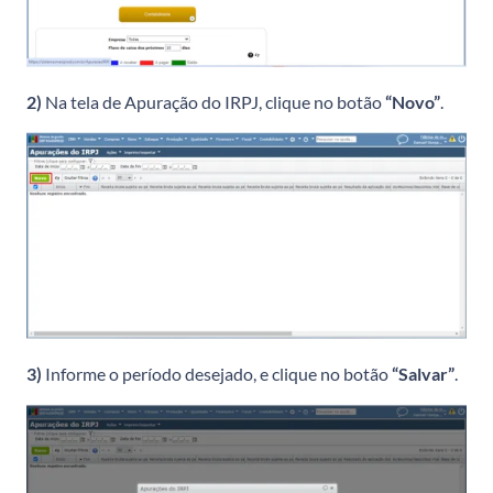
2)
Na tela de Apuração do IRPJ, clique no botão
“Novo”
.
3)
Informe o período desejado, e clique no botão
“Salvar”
.