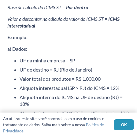
Base de cálculo do ICMS ST =
Por dentro
Valor a descontar no cálculo do valor do ICMS ST =
ICMS
interestadual
Exemplo:
a) Dados:
UF da minha empresa = SP
UF de destino = RJ (Rio de Janeiro)
Valor total dos produtos = R$ 1.000,00
Alíquota interestadual (SP > RJ) do ICMS = 12%
Alíquota interna do ICMS na UF de destino (RJ) =
18%
Alíquota interna do ICMS FCP na UF de destino (RJ)
Ao utilizar este site, você concorda com o uso de cookies e
= 2%
tratamento de dados. Saiba mais sobre a nossa
Política de
OK
Privacidade
b) Cálculo: