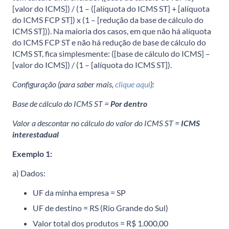
[valor do ICMS]) / (1 – ([alíquota do ICMS ST] + [alíquota
do ICMS FCP ST]) x (1 – [redução da base de cálculo do
ICMS ST])). Na maioria dos casos, em que não há alíquota
do ICMS FCP ST e não há redução de base de cálculo do
ICMS ST, fica simplesmente: ([base de cálculo do ICMS] –
[valor do ICMS]) / (1 – [alíquota do ICMS ST]).
Configuração (para saber mais,
clique aqui
):
B
ase de cálculo do ICMS ST =
Por dentro
V
alor a descontar no cálculo do valor do ICMS ST =
ICMS
interestadual
Exemplo 1:
a) Dados:
UF da minha empresa = SP
UF de destino = RS (Rio Grande do Sul)
Valor total dos produtos = R$ 1.000,00