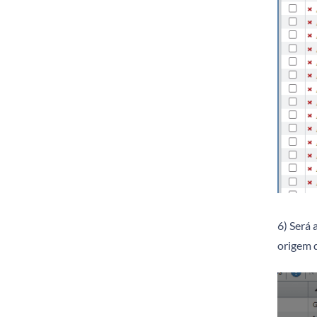
6) Será 
origem d