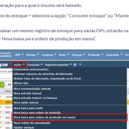
eração para a qual o insumo será baixado.
po do estoque = selecione a opção “Consumir estoque” ou “Mant
baixar um mesmo registro de estoque para várias OPs, estando na t
> Nova baixa para ordens de produção em massa”.