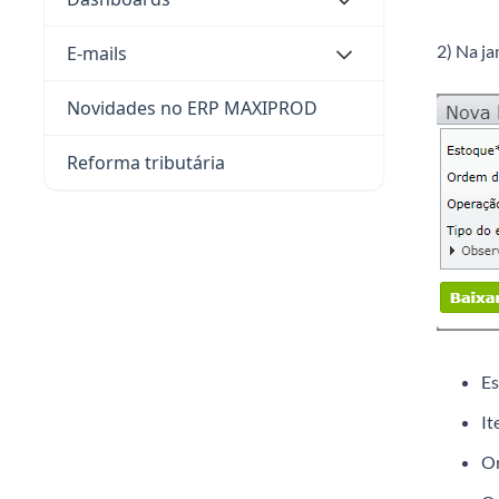
2) Na ja
E-mails
Novidades no ERP MAXIPROD
Reforma tributária
Es
It
Or