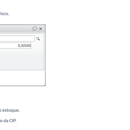
isco.
o estoque.
o da OP.