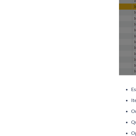
Es
It
Or
Qu
Op