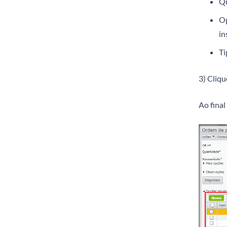
Qu
Op
in
Ti
3) Cliqu
Ao final