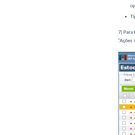
op
Ti
7) Para 
“Ações 