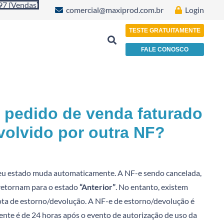
97 (Vendas)
comercial@maxiprod.com.br
Login
TESTE GRATUITAMENTE
FALE CONOSCO
Indústria de Plásticos, Papéis e Embalagens
 pedido de venda faturado
olvido por outra NF?
 seu estado muda automaticamente. A NF-e sendo cancelada,
a retornam para o estado
“Anterior”
. No entanto, existem
ota de estorno/devolução. A NF-e de estorno/devolução é
ente é de 24 horas após o evento de autorização de uso da