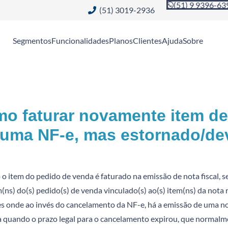
(51) 9 9396-63
(51) 3019-2936
Segmentos
Funcionalidades
Planos
Clientes
Ajuda
Sobre
o faturar novamente item de
uma NF-e, mas estornado/dev
o item do pedido de venda é faturado na emissão de nota fiscal,
m(ns) do(s) pedido(s) de venda vinculado(s) ao(s) item(ns) da not
es onde ao invés do cancelamento da NF-e, há a emissão de uma n
da quando o prazo legal para o cancelamento expirou, que normalm