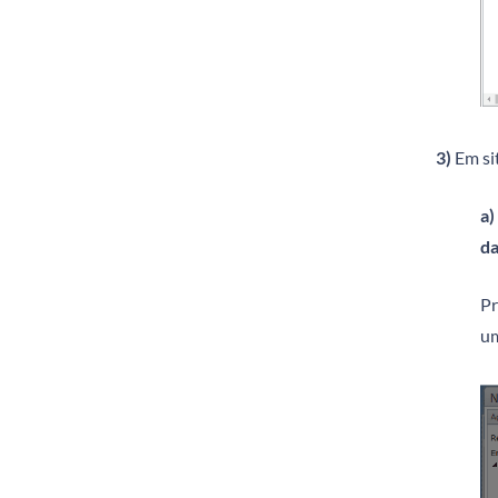
3)
Em sit
a)
da
P
um