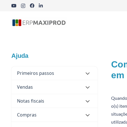
Indústria Cosmética, Química e Farmacêutica
Ajuda
Com
Primeiros passos
em 
Vendas
Quando 
Notas fiscais
o(s) ite
situaçõ
Compras
utiliza