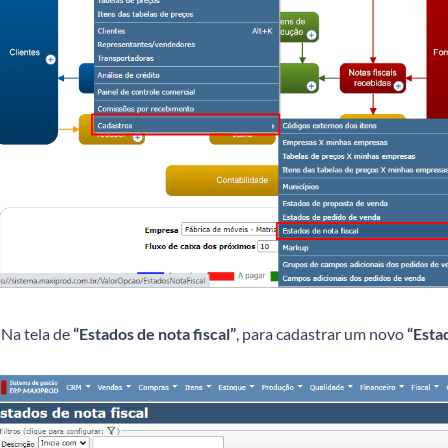
Na tela de
“Estados de nota fiscal”
, para cadastrar um novo
“Esta