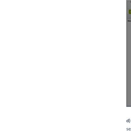
d)
se