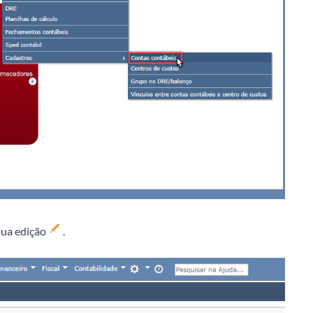
sua edição
.