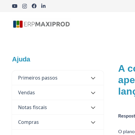
Indústria Cosmética, Química e Farmacêutica
Ajuda
A c
Primeiros passos
ape
lan
Vendas
Notas fiscais
Respost
Compras
O plano 