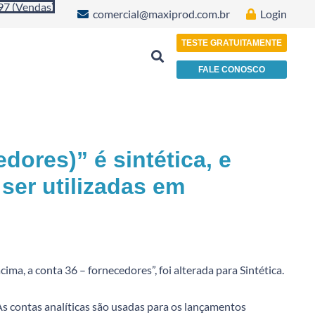
97 (Vendas)
comercial@maxiprod.com.br
Login
TESTE GRATUITAMENTE
FALE CONOSCO
Indústria de Plásticos, Papéis e Embalagens
dores)” é sintética, e
ser utilizadas em
, a conta 36 – fornecedores”, foi alterada para Sintética.
 As contas analíticas são usadas para os lançamentos