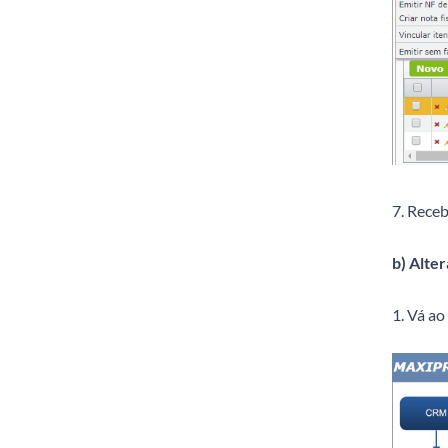
7. Rece
b) Alter
1. Vá ao