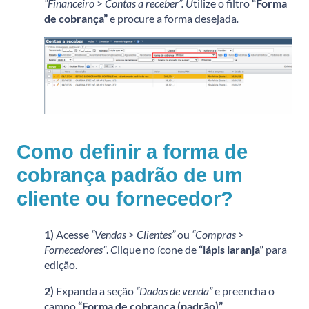
“Financeiro > Contas a receber”. U
tilize o filtro
“Forma
de cobrança”
e procure a forma desejada
.
Como definir a forma de
cobrança padrão de um
cliente ou fornecedor?
1)
Acesse
“Vendas > Clientes”
ou
“Compras >
Fornecedores”
.
C
lique no ícone de
“lápis laranja”
para
edição.
2)
Expanda a seção
“Dados de venda”
e preencha o
campo
“Forma de cobrança (padrão)”