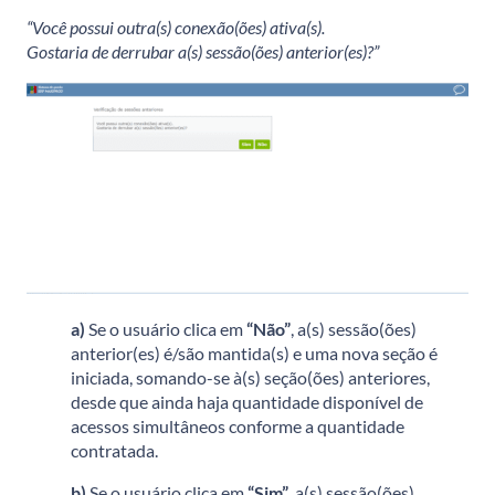
“Você possui outra(s) conexão(ões) ativa(s).
Gostaria de derrubar a(s) sessão(ões) anterior(es)?”
a)
Se o usuário clica em
“Não”
, a(s) sessão(ões)
anterior(es) é/são mantida(s) e uma nova seção é
iniciada, somando-se à(s) seção(ões) anteriores,
desde que ainda haja quantidade disponível de
acessos simultâneos conforme a quantidade
contratada.
b)
Se o usuário clica em
“Sim”
, a(s) sessão(ões)