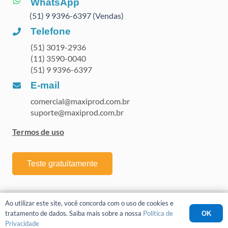
WhatsApp
(51) 9 9396-6397 (Vendas)
Telefone
(51) 3019-2936
(11) 3590-0040
(51) 9 9396-6397
E-mail
comercial@maxiprod.com.br
suporte@maxiprod.com.br
Termos de uso
Teste gratuitamente
Maxiprod | Todos os direitos reservados |
Política de Privacidade
Ao utilizar este site, você concorda com o uso de cookies e
tratamento de dados. Saiba mais sobre a nossa
Política de
OK
Privacidade