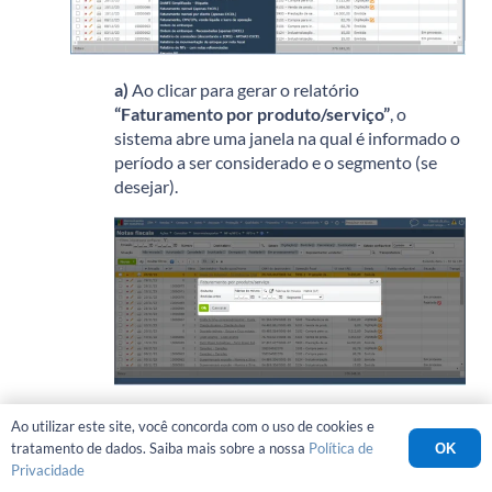
a)
Ao clicar para gerar o relatório
“Faturamento por produto/serviço”
, o
sistema abre uma janela na qual é informado o
período a ser considerado e o segmento (se
desejar).
b)
Veja abaixo uma demonstração do relatório
Ao utilizar este site, você concorda com o uso de cookies e
“Faturamento por produto/serviço”
:
tratamento de dados. Saiba mais sobre a nossa
Política de
OK
Privacidade