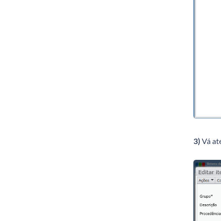
3)
Vá at