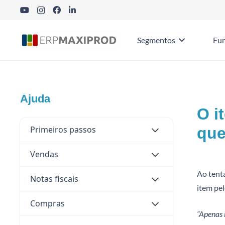
Segmentos
Fun
Ajuda
O i
Primeiros passos
que
Vendas
Ao tenta
Notas fiscais
item pe
Compras
“Apenas 