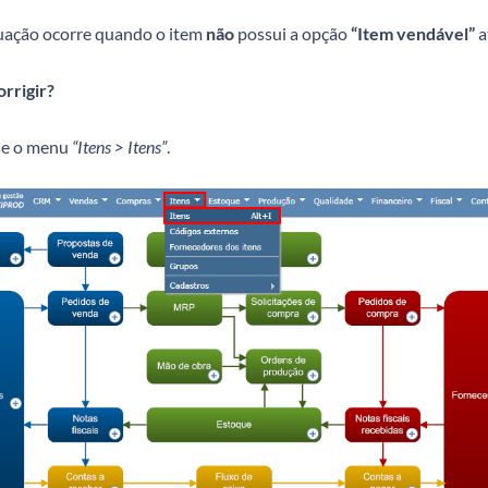
tuação ocorre quando o item
não
possui a opção
“Item vendável”
a
rrigir?
e o menu
“Itens > Itens”
.