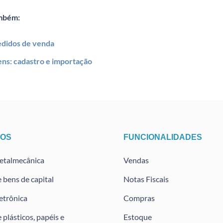
mbém:
didos de venda
ens: cadastro e importação
TOS
FUNCIONALIDADES
metalmecânica
Vendas
e bens de capital
Notas Fiscais
letrônica
Compras
 plásticos, papéis e
Estoque