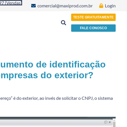
97 (Vendas)
comercial@maxiprod.com.br
Login
TESTE GRATUITAMENTE
FALE CONOSCO
Indústria de Plásticos, Papéis e Embalagens
umento de identificação
empresas do exterior?
ço” é do exterior, ao invés de solicitar o CNPJ, o sistema