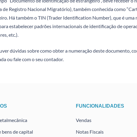
mpo “Documento de identificação de estrangeiro”, deve receber 
ra de Registro Nacional Migratório), também conhecida como “Car
eiro. Há também o TIN (Trader Identification Number), que é um
ra estabelecer padrões internacionais de identificação de operad
es, etc.).
ouver dúvidas sobre como obter a numeração deste documento, co
da ou fale com o seu contador.
TOS
FUNCIONALIDADES
metalmecânica
Vendas
e bens de capital
Notas Fiscais