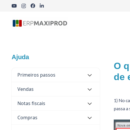
Indústria Cosmética, Química e Farmacêutica
Ajuda
O q
Primeiros passos
de 
Vendas
1) No ca
Notas fiscais
passa a 
Compras