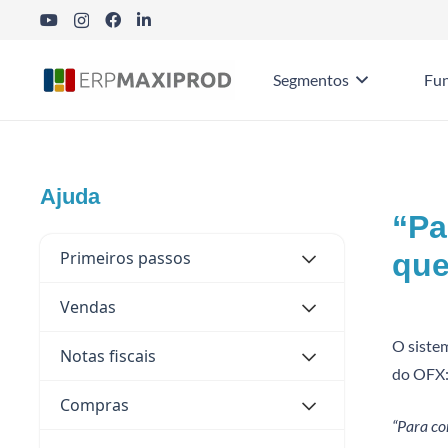
Segmentos
Fun
Ajuda
“Pa
Primeiros passos
que
Vendas
O siste
Notas fiscais
do OFX
Compras
“Para co