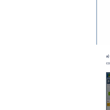
a)
co