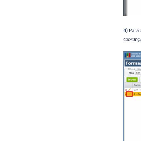
4)
Para a
cobrança