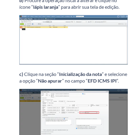
b)
Procure a operação fiscal a alterar e clique no
ícone “
lápis laranja
” para abrir sua tela de edição.
c)
Clique na seção “
Inicialização da nota
” e selecione
a opção “
Não apurar
” no campo “
EFD ICMS IPI
“.