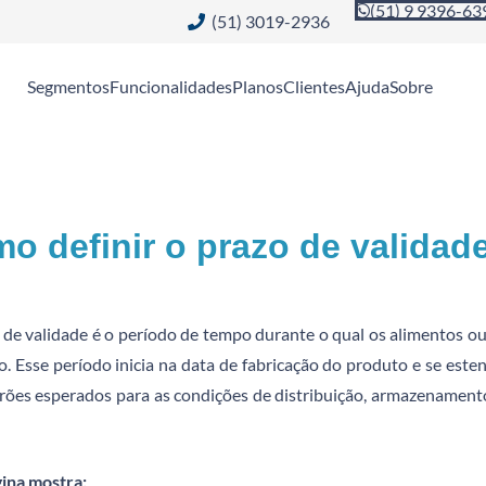
(51) 9 9396-63
(51) 3019-2936
Segmentos
Funcionalidades
Planos
Clientes
Ajuda
Sobre
o definir o prazo de valida
 de validade é o período de tempo durante o qual os alimentos ou
 Esse período inicia na data de fabricação do produto e se esten
rões esperados para as condições de distribuição, armazenamento
gina mostra: