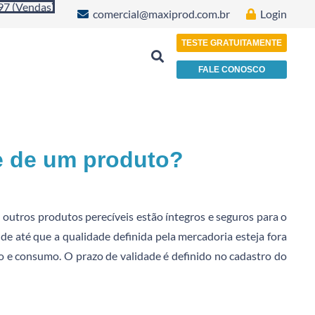
97 (Vendas)
comercial@maxiprod.com.br
Login
TESTE GRATUITAMENTE
FALE CONOSCO
Indústria de Plásticos, Papéis e Embalagens
de de um produto?
 outros produtos perecíveis estão íntegros e seguros para o
de até que a qualidade definida pela mercadoria esteja fora
 e consumo. O prazo de validade é definido no cadastro do