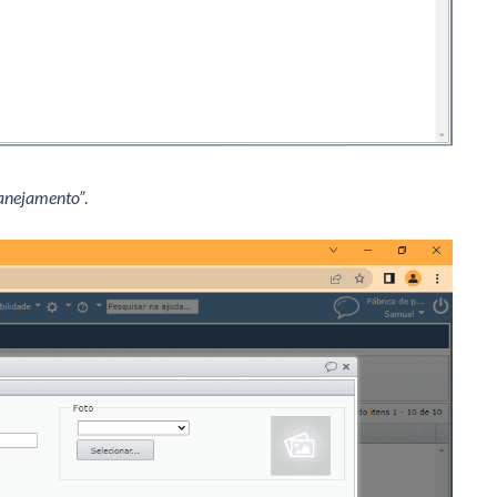
lanejamento”
.