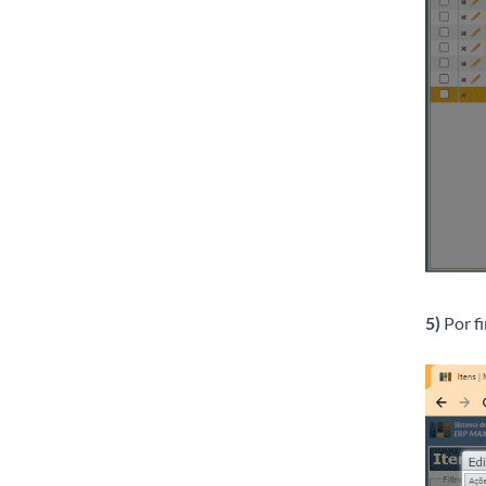
5)
Por f