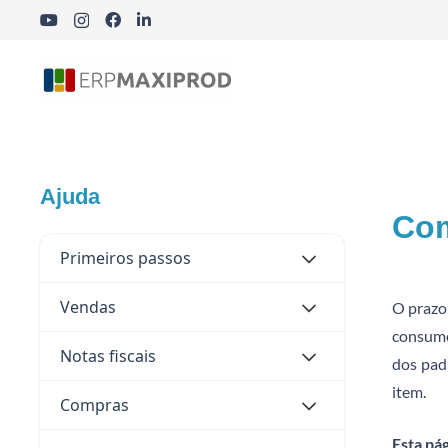
Indústria Cosmética, Química e Farmacêutica
Ajuda
Com
Primeiros passos
Vendas
O prazo
consumo.
Notas fiscais
dos pad
item.
Compras
Esta pá