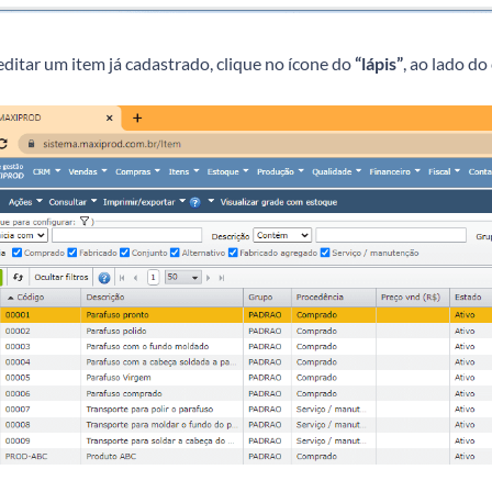
ditar um item já cadastrado, clique no ícone do
“lápis”
, ao lado do