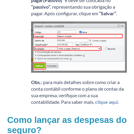
pagar(Passivo)”
e deve ser colocada no
“passivo”
,
representando sua obrigação a
pagar. Após configurar, clique em
“Salvar”
.
Obs.:
para mais detalhes sobre como criar a
conta contábil conforme o plano de contas da
sua empresa, verifique com a sua
contabilidade. Para saber mais,
clique aqui
.
Como lançar as despesas do
seguro?